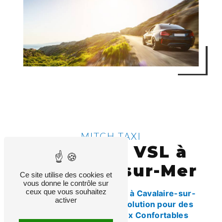
MITCH TAXI
transport VSL à
Cavalaire-sur-Mer
Ce site utilise des cookies et
vous donne le contrôle sur
ceux que vous souhaitez
Transport VSL de Qualité à Cavalaire-sur-
activer
Mer : Mitch Taxi, Votre Solution pour des
Déplacements Médicaux Confortables