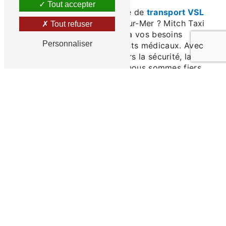
Tout accepter
Vous recherchez un service de
transport VSL
de confiance à Cavalaire-sur-Mer ? Mitch Taxi
Tout refuser
est là pour répondre à vos besoins
Personnaliser
spécifiques de déplacements médicaux. Avec
notre engagement envers la sécurité, la
ponctualité et le confort, nous sommes fiers
d'être votre partenaire privilégié pour tous
vos trajets médicaux.
Véhicules Confortables et Adaptés : Un
Voyage en Toute Sérénité
Nos
véhicules confortables et adaptés
sont
spécialement équipés pour assurer un voyage
en toute sérénité pendant vos déplacements
médicaux. Mitch Taxi comprend l'importance
de la tranquillité d'esprit lors des rendez-vous
médicaux, et nos VSL sont conçus pour
garantir votre confort tout au long du trajet.
Chauffeurs Qualifiés et Attentionnés : Votre