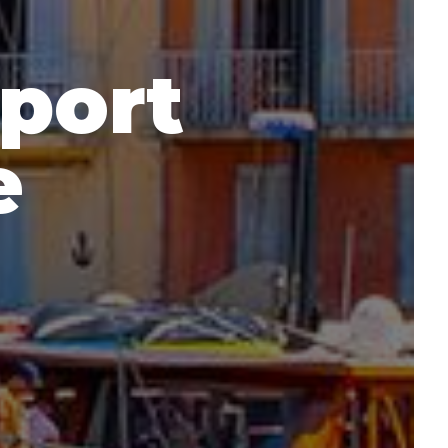
oport
e